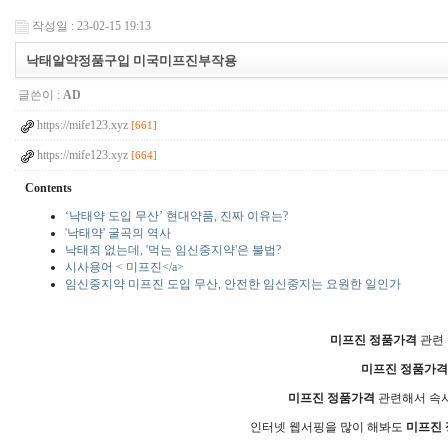
작성일 : 23-02-15 19:13
낙태알약정품구입 미국미프진부작용
글쓴이 :
AD
https://mife123.xyz
[661]
https://mife123.xyz
[664]
Contents
‘낙태약 도입 무산’ 현대약품, 진짜 이유는?
'낙태약' 굴곡의 역사
낙태죄 없는데, '먹는 임신중지약'은 불법?
시사용어 < 미프진</a>
임신중지약 미프진 도입 무산, 안전한 임신중지는 요원한 일인가
미프진 정품가격
관련 
미프진 정품가격
미프진 정품가격
관련해서 속시
인터넷 웹서핑을 많이 해봐도
미프진