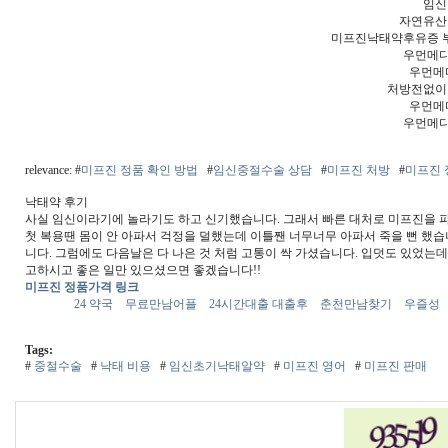
임신
자연유산
미프진낙태약후유증 
우먼메디
우먼메
처방전없이
우먼메
우먼메디
relevance: #
미프진 정품 확인 방법
#
임신중절수술 상담
#
미프진 처방
#
미프진 
낙태약 후기
사실 임신이라기에 놀라기도 하고 신기했습니다. 그래서 빠른 대처로 미프진을 파
첫 복용땐 몸이 안 아파서 걱정을 덜했는데 이틀짼 너무너무 아파서 죽을 뻔 했습니
니다. 그럼에도 다음날은 다 나은 것 처럼 고통이 싹 가셨습니다. 입덧도 있었는데
고하시고 좋은 일만 있으셨으면 좋겠습니다!!
미프진 정품가격 링크
24 약국
무료만남어플
24시간대출 대출후
춘천만남찾기
우즐성
Tags:
#
중절수술
#
낙태 비용
#
임­신초기낙­태알­약
#
미프진 영어
#
미프진 판매